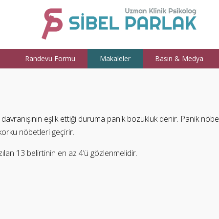
a
Randevu Formu
Makaleler
Basın & Medya
avranışının eşlik ettiği duruma panik bozukluk denir. Panik nöbe
 korku nöbetleri geçirir.
zılan 13 belirtinin en az 4’ü gözlenmelidir.