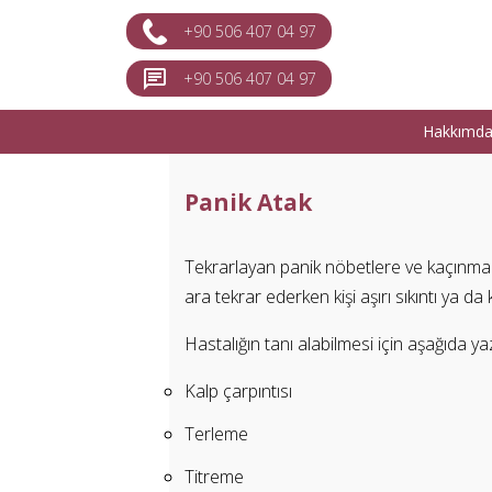
+90 506 407 04 97
+90 506 407 04 97
Hakkımd
Panik Atak
Tekrarlayan panik nöbetlere ve kaçınma d
ara tekrar ederken kişi aşırı sıkıntı ya da
Hastalığın tanı alabilmesi için aşağıda ya
Kalp çarpıntısı
Terleme
Titreme