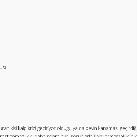
kusu
uran kişi kalp krizi geçiriyor olduğu ya da beyin kanaması geçirdi
rastlanmaz. Kişi daha sonra aynı sorunlarla karşılaşmamak için k