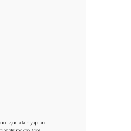
ğini düşünürken yapılan
alabalık mekan, toplu