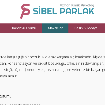
a
Randevu Formu
Makaleler
Basın & Medya
ıkla karşılaştığı bir bozukluk olarak karşımıza çıkmaktadır. Kişide
ecan, konsantrasyon ve dikkat bozukluğu, öfke, sinirli davranışlar
kma isteği, ağrılar ) nedeniyle çalışmasına göre yetersiz bir başarı 
ıya azalır.
ı tutumu