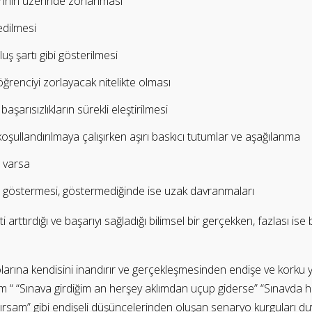
rinin üzerinde zorlanması
edilmesi
uş şartı gibi gösterilmesi
 öğrenciyi zorlayacak nitelikte olması
şarısızlıkların sürekli eleştirilmesi
oşullandırılmaya çalışırken aşırı baskıcı tutumlar ve aşağılanma
sı varsa
i göstermesi, göstermediğinde ise uzak davranmaları
 arttırdığı ve başarıyı sağladığı bilimsel bir gerçekken, fazlası ise b
larına kendisini inandırır ve gerçekleşmesinden endişe ve korku 
m “ “Sınava girdiğim an herşey aklımdan uçup giderse” “Sınavda 
rsam” gibi endişeli düşüncelerinden oluşan senaryo kurguları duygu