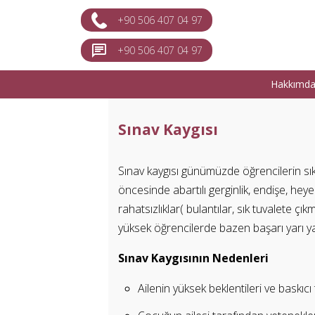
+90 506 407 04 97
+90 506 407 04 97
Hakkımd
Sınav Kaygısı
Sınav kaygısı günümüzde öğrencilerin sıkl
öncesinde abartılı gerginlik, endişe, hey
rahatsızlıklar( bulantılar, sık tuvalete çı
yüksek öğrencilerde bazen başarı yarı yar
Sınav Kaygısının Nedenleri
Ailenin yüksek beklentileri ve baskıc