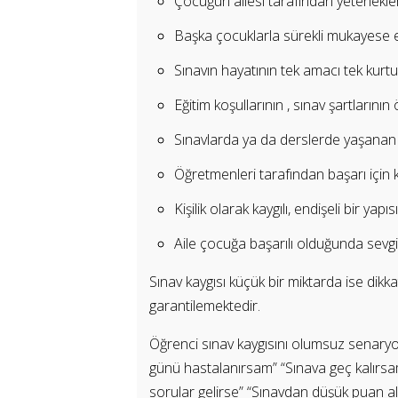
Çocuğun ailesi tarafından yetenekle
Başka çocuklarla sürekli mukayese 
Sınavın hayatının tek amacı tek kurtul
Eğitim koşullarının , sınav şartlarının
Sınavlarda ya da derslerde yaşanan ba
Öğretmenleri tarafından başarı için k
Kişilik olarak kaygılı, endişeli bir yapı
Aile çocuğa başarılı olduğunda sevg
Sınav kaygısı küçük bir miktarda ise dikkati
garantilemektedir.
Öğrenci sınav kaygısını olumsuz senaryo
günü hastalanırsam” “Sınava geç kalırsa
sorular gelirse” “Sınavdan düşük puan alı