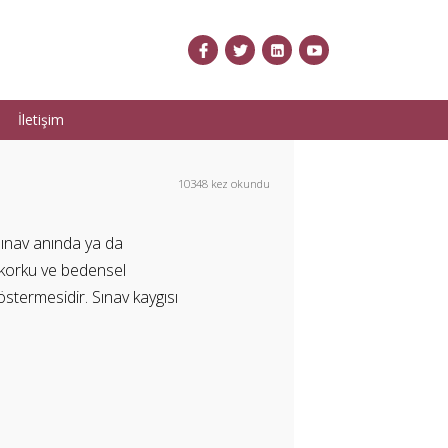
İletişim
10348 kez okundu
 sınav anında ya da
, korku ve bedensel
göstermesidir. Sınav kaygısı