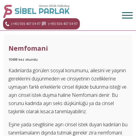
(+90) 506 407 04 97
(+90) 506 407 04 97
Nemfomani
10698 kez okundu
Kadınlarda görülen sosyal konumunu, ailesini ve yaşının
gereklerini düşünmeden ve cinsiyetinin özelliklerine
uymayan farklı erkeklerle cinsel ilişkide bulunma isteği ve
aşırı cinsel istek duyma haline Nemfomani denir. Bu
sorunu kadında aşırı seks düşkünlüğü ya da cinsel
taşkınlık olarak kısaca tanımlayabiliriz.
Eşine yada sevgilisine aşırı cinsel istek duyan kadınları bu
tanımlamaların dışında tutmak gerekir zira nemfomani