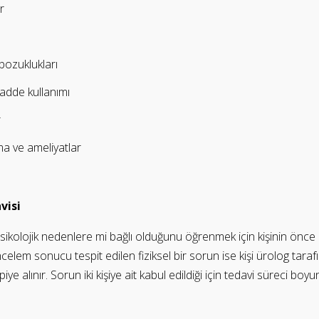
ar
bozuklukları
madde kullanımı
r
a ve ameliyatlar
visi
kolojik nedenlere mi bağlı olduğunu öğrenmek için kişinin önce iy
lem sonucu tespit edilen fiziksel bir sorun ise kişi ürolog tarafı
iye alınır. Sorun iki kişiye ait kabul edildiği için tedavi süreci boy