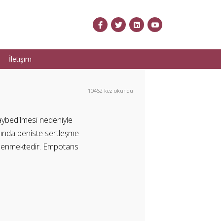
İletişim
10462 kez okundu
 kaybedilmesi nedeniyle
asında peniste sertleşme
 “ denmektedir. Empotans