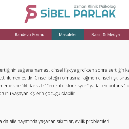
a
Randevu Formu
Makaleler
Basın & Medya
 sertliğinin sağlanamaması, cinsel ilişkiye girdikten sonra sertliğin
ttirilememesidir. Cinsel isteğin olmasına rağmen cinsel ilişki sır
leşmemesine “iktidarsızlık” “erektil disfonkisyon” yada “empotans
 sorunu yaşayan kişilerin çocuğu olabilir.
 da aile hayatında yaşanan sıkıntılar, evlilik problemleri