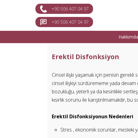
+90 506 407 04 97
+90 506 407 04 97
Hakkımd
Erektil Disfonksiyon
Cinsel ilişki yaşamak için penisin gerekli
cinsel ilişkiyi sürdürememe yada devam e
bozukluğu, yeterli ya da kesinlikle sert
kısırlık sorunu ile karıştırılmamalıdır, bu
Erektil Disfonksiyonun Nedenleri
Stres , ekonomik sorunlar, mesleki ya