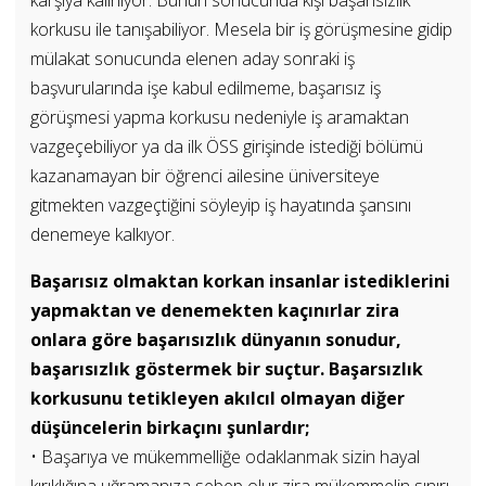
korkusu ile tanışabiliyor. Mesela bir iş görüşmesine gidip
mülakat sonucunda elenen aday sonraki iş
başvurularında işe kabul edilmeme, başarısız iş
görüşmesi yapma korkusu nedeniyle iş aramaktan
vazgeçebiliyor ya da ilk ÖSS girişinde istediği bölümü
kazanamayan bir öğrenci ailesine üniversiteye
gitmekten vazgeçtiğini söyleyip iş hayatında şansını
denemeye kalkıyor.
Başarısız olmaktan korkan insanlar istediklerini
yapmaktan ve denemekten kaçınırlar zira
onlara göre başarısızlık dünyanın sonudur,
başarısızlık göstermek bir suçtur. Başarsızlık
korkusunu tetikleyen akılcıl olmayan diğer
düşüncelerin birkaçını şunlardır;
• Başarıya ve mükemmelliğe odaklanmak sizin hayal
kırıklığına uğramanıza sebep olur zira mükemmelin sınırı