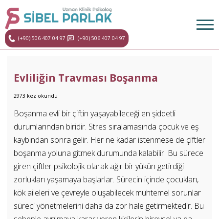
(+90) 506 407 04 97
(+90) 506 407 04 97
Evliliğin Travması Boşanma
2973 kez okundu
Boşanma evli bir çiftin yaşayabileceği en şiddetli
durumlarından biridir. Stres sıralamasında çocuk ve eş
kaybından sonra gelir. Her ne kadar istenmese de çiftler
boşanma yoluna gitmek durumunda kalabilir. Bu sürece
giren çiftler psikolojik olarak ağır bir yükün getirdiği
zorlukları yaşamaya başlarlar. Sürecin içinde çocukları,
kök aileleri ve çevreyle oluşabilecek muhtemel sorunlar
süreci yönetmelerini daha da zor hale getirmektedir. Bu
sebeple ayrılmaya karar veren kişilerin bireysel ya da