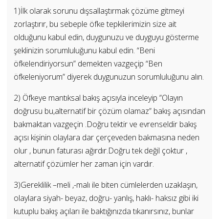
1)İlk olarak sorunu dışsallaştırmak çözüme gitmeyi
zorlaştırır, bu sebeple öfke tepkilerimizin size ait
olduğunu kabul edin, duygunuzu ve duyguyu gösterme
şeklinizin sorumluluğunu kabul edin. “Beni
öfkelendiriyorsun” demekten vazgeçip “Ben
öfkeleniyorum” diyerek duygunuzun sorumluluğunu alın.
2) Öfkeye mantıksal bakış açısıyla inceleyip ”Olayın
doğrusu bu,alternatif bir çözüm olamaz” bakış açısından
bakmaktan vazgeçin .Doğru tektir ve evrenseldir bakış
açısı kişinin olaylara dar çerçeveden bakmasına neden
olur , bunun faturası ağırdır.Doğru tek değil çoktur ,
alternatif çözümler her zaman için vardır.
3)Gereklilik –meli ,-malı ile biten cümlelerden uzaklaşın,
olaylara siyah- beyaz, doğru- yanlış, haklı- haksız gibi iki
kutuplu bakış açıları ile baktığınızda tıkanırsınız, bunlar