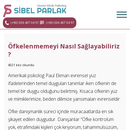
(+90) 506 407 04 97
(+90) 506 407 04 97
Öfkelenmemeyi Nasıl Sağlayabiliriz
?
6021 kez okundu
Amerikalı psikolog Paul Ekman evrensel yüz
ifadelerinden temel duyguları tanımlar iken öfkenin de
temel bir duygu olduğunu belirtmiş. Kısaca öfkenin yüz
ve mimiklerimize, beden dilimize yansımaları evrenseldir.
Öfke danışmanlık süreci içinde müracaatlarda en sık
şikayet edilen duygudur. Danışanlar “Öfke kontrolüm
yok, etrafımdaki kişileri çok kırıyorum, tahammülsüzüm,